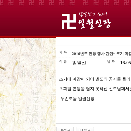
2016년도 연등 행사 관련* 조기 
일월신…
16-05
조기에 마감이 되어 별도의 공지를 올
초파일 연등을 달지 못하신 신도님께서는
-두손모음 일월신장-