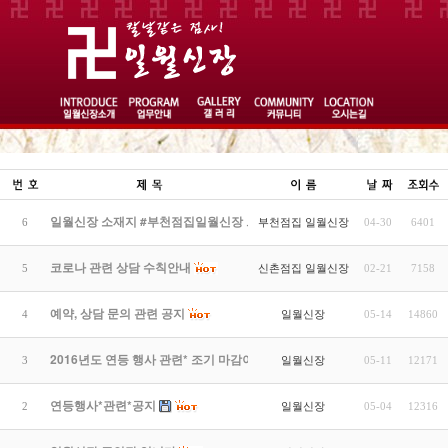
일월신장 소재지 #부천점집일월신장 으로 변경 공지!@@@@
부천점집 일월신장
6
04-30
6401
코로나 관련 상담 수칙안내
신촌점집 일월신장
5
02-21
7158
예약, 상담 문의 관련 공지
일월신장
4
05-14
14860
2016년도 연등 행사 관련* 조기 마감이 되어서 별도의 공지를 …
일월신장
3
05-11
12171
연등행사*관련*공지
일월신장
2
05-04
12316